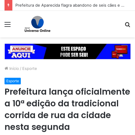
Prefeitura de Aparecida flagra abandono de seis cães e reitera que o ato é crime inafiançável
Menu
P
p
Início
/
Esporte
Esporte
Prefeitura lança oficialmente
a 10ª edição da tradicional
corrida de rua da cidade
nesta segunda