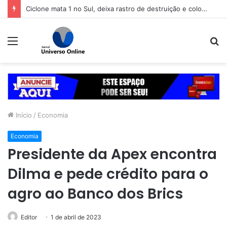
Ciclone mata 1 no Sul, deixa rastro de destruição e coloca 11 estados em alerta
Menu
P
p
Início
/
Economia
Economia
Presidente da Apex encontra
Dilma e pede crédito para o
agro ao Banco dos Brics
Editor
1 de abril de 2023