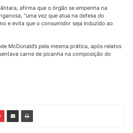
cântara, afirma que o órgão se empenha na
enganosa, “uma vez que atua na defesa do
mo e evita que o consumidor seja induzido ao
ede McDonald’s pela mesma prática, após relatos
sentava carne de picanha na composição do
din
Pinterest
Compartilhar via e-mail
Imprimir