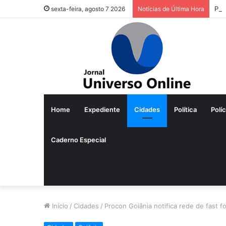
Pre
sexta-feira, agosto 7 2026
Notícias de Última Hora
Home
Expediente
Cidades
Política
Políc
Caderno Especial
Início
/
Cidades
/
Procon Goiânia notifica rede de fast 