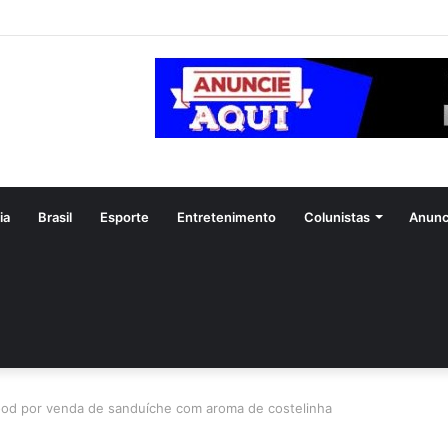
feitura de Aparecida flagra abandono de seis cães e reitera que o ato é 
ia
Brasil
Esporte
Entretenimento
Colunistas
Anunc
food por venda de sanduíche com aroma de costelinha