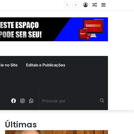
Entrar
Artigo
Barra
crime inafiançável
aleatório
Lateral
ie no Site
Editais e Publicações
Facebook
Instagram
WhatsApp
Procurar
por
Últimas