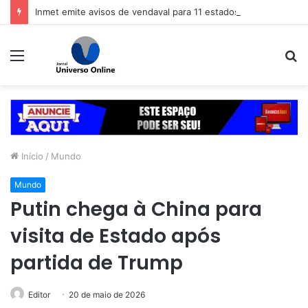
Inmet emite avisos de vendaval para 11 estados
Menu
P
p
Início
/
Mundo
Mundo
Putin chega à China para
visita de Estado após
partida de Trump
Editor
20 de maio de 2026