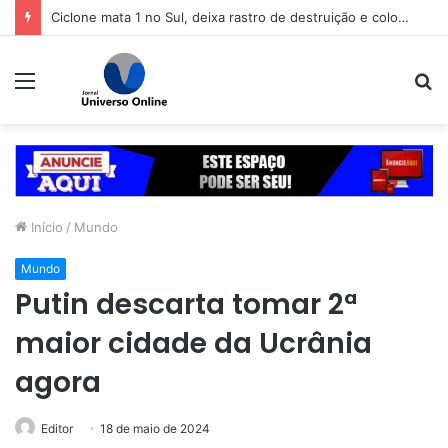
Ciclone mata 1 no Sul, deixa rastro de destruição e coloca 11 estados em alerta
Menu
P
p
Início
/
Mundo
Mundo
Putin descarta tomar 2ª
maior cidade da Ucrânia
agora
Editor
18 de maio de 2024