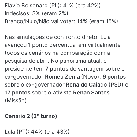
Flávio Bolsonaro (PL): 41% (era 42%)
Indecisos: 3% (eram 2%)
Branco/Nulo/Não vai votar: 14% (eram 16%)
Nas simulações de confronto direto, Lula
avançou 1 ponto percentual em virtualmente
todos os cenários na comparação com a
pesquisa de abril. No panorama atual, o
presidente tem
7 ponto
s de vantagem sobre o
ex-governador
Romeu Zema
(Novo),
9 ponto
s
sobre o ex-governador
Ronaldo Caia
do (PSD) e
17 pontos
sobre o ativista
Renan Santos
(Missão).
Cenário 2 (2º turno)
Lula (PT): 44% (era 43%)