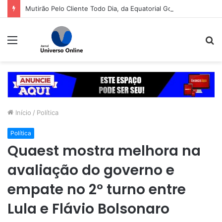
Mutirão Pelo Cliente Todo Dia, da Equatorial Goiás, chega a Goiânia na próxima segunda-feira (10)
Menu
P
p
Início
/
Política
Política
Quaest mostra melhora na
avaliação do governo e
empate no 2º turno entre
Lula e Flávio Bolsonaro