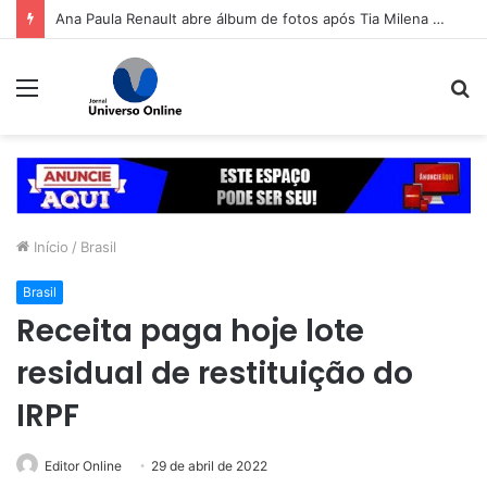
Ana Paula Renault abre álbum de fotos após Tia Milena confirmar fim de amizade: ‘Continuando sendo eu’
Menu
P
p
Início
/
Brasil
Brasil
Receita paga hoje lote
residual de restituição do
IRPF
Editor Online
29 de abril de 2022