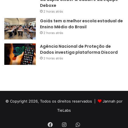
Deboxe
2 horas atrás
Goiás tem a melhor escola estadual de
Ensino Médio do Brasil
2 horas atrás
Agência Nacional de Proteção de
Dados investiga plataforma Discord
2 horas atrás
© Copyright 2026, Todos os direitos reservados |
Jannah por
TieLabs
Facebook
Instagram
WhatsApp