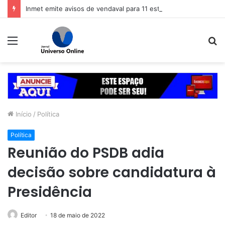
Inmet emite avisos de vendaval para 11 estados
Menu
P
p
Início
/
Política
Política
Reunião do PSDB adia
decisão sobre candidatura à
Presidência
Editor
18 de maio de 2022