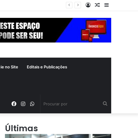
Entrar
Artigo
Barra
refeitura de Goiânia renova frota de veículos para ampliar eficiência dos serviços e reduzir custos com manutenção
aleatório
Lateral
ie no Site
Editais e Publicações
Facebook
Instagram
WhatsApp
Procurar
por
Últimas