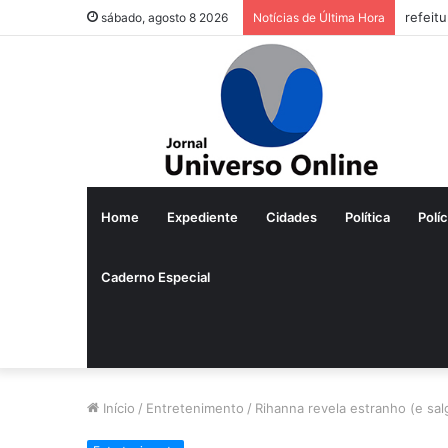
sábado, agosto 8 2026
Notícias de Última Hora
Home
Expediente
Cidades
Política
Políc
Caderno Especial
Início
/
Entretenimento
/
Rihanna revela estranho (e sal