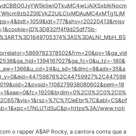
5vdCBBO0JyYW5kIiwiOTkuMC4wLjAiXSxbIkNocm
TWljcm9zb2Z0IEVkZ2UiLCIxMDAuMC4xMTg1LjM
bpp=4&bdt=1059&idt=777&shv=r20220413&mjsv
1&cookie=ID%3D832ff4f9d25df75b-
4%3ART%3D1649705374%3AS%3DALNI_MbH_BS
orrelator=5869782378502&frm=20&pv=1&ga_vid
22538&ga_hid=1394167027&ga_fc=0&u_tz=-180&
u_aw=1366&u_cd=24&u_sd=1&dmc=8&adx=35&a
scr_y=0&eid=44759876%2C44759927%2C447598
19&oid=2&pvsid=1108279938080602&pem=18
t=1&eae=0&fc=1920&brdim=0%2C0%2C0%2C0%
C657&vis=1&rsz=%7C%7CleEbr%7C&abl=CS&pf
fsb=1&xpc=t7NLUTdSuC&p=https%3A//www.noti
ão com o rapper A$AP Rocky, a cantora conta que a