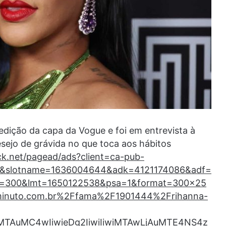
edição da capa da Vogue e foi em entrevista à
esejo de grávida no que toca aos hábitos
ick.net/pagead/ads?client=ca-pub-
&slotname=1636004644&adk=4121174086&adf=
=300&lmt=1650122538&psa=1&format=300×25
inuto.com.br%2Ffama%2F1901444%2Frihanna-
MTAuMC4wIiwieDg2IiwiIiwiMTAwLjAuMTE4NS4z