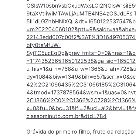
OSIsW10sbnVsbCxudWxsLCI2NCIsW1siIE
9taXVtIiwiMTAwLjAuMTE4NS4zOSJdLFsi
5Il1dLGZhbHNlXQ..&dt=1650122537547&
=m202204060102&ptt=9&saldr=aa&abxe=
22143edd007c00f2%3AT%3D164970537
bfy0teMfuW-
SyjTC5ucEqDg&prev_fmts=0x0&nras=1&c
=1174352365.1650122538&ga_sid=16501
u_his=1&u_h=768&u_w=1366&u_ah=728&
dy=1084&biw=1349&bih=657&scr_x=0&
42%2C21066435%2C31066185%2C310640
4&tmod=1737878564&wsm=1&uas=0&nv
2C1366%2C0%2C1366%2C728%2C1366%2
x=0&fu=0&bc=31&ifi=2&uci=a!2&btvi=1&
ciasaominuto.com.br&dtd=784
Grávida do primeiro filho, fruto da relaç