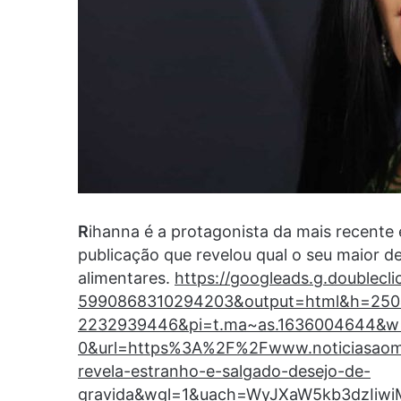
R
ihanna é a protagonista da mais recente 
publicação que revelou qual o seu maior d
alimentares.
https://googleads.g.doublecl
5990868310294203&output=html&h=250
2232939446&pi=t.ma~as.1636004644&w
0&url=https%3A%2F%2Fwww.noticiasaom
revela-estranho-e-salgado-desejo-de-
gravida&wgl=1&uach=WyJXaW5kb3dzIiwi