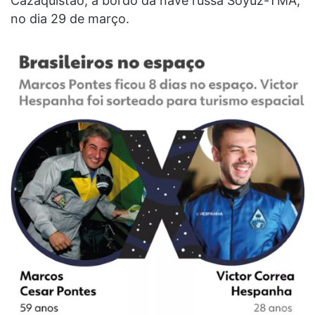
Cazaquistão, a bordo da nave russa Soyuz-TMA,
no dia 29 de março.