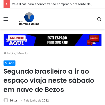
Veja dicas para economizar ao comprar o presente de Dia dos Pais
Menu
P
p
Início
/
Mundo
Mundo
Segundo brasileiro a ir ao
espaço viaja neste sábado
em nave de Bezos
Editor
4 de junho de 2022