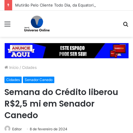
Mutirão Pelo Cliente Todo Dia, da Equatorial Goiás, chega a Goiânia na próxima segunda-feira (10)
Menu
P
p
Início
/
Cidades
Cidades
Senador Canedo
Semana do Crédito liberou
R$2,5 mi em Senador
Canedo
Editor
8 de fevereiro de 2024