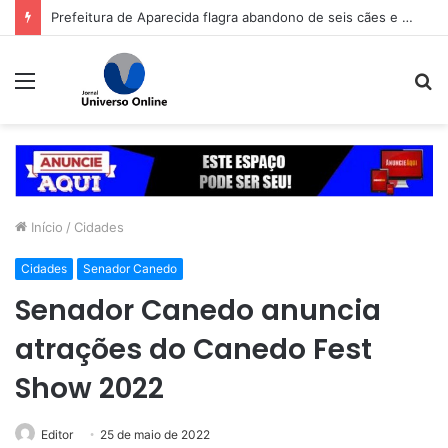
Prefeitura de Aparecida flagra abandono de seis cães e reitera que o ato é crime inafiançável
Menu
P
p
Início
/
Cidades
Cidades
Senador Canedo
Senador Canedo anuncia
atrações do Canedo Fest
Show 2022
Editor
25 de maio de 2022