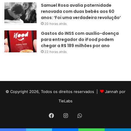
Samuel Rosa avalia paternidade
renovada com duas bebês aos 60
anos: ‘Foi uma verdadeira revolução’
20 horas atrás
Gastos do INSS com auxílio-doença
para entregador do iFood podem
chegar a R$ 189 milhões por ano
22 horas atrás
© Copyright 2026, Todos os direitos reservados |
Jannah por
TieLabs
Facebook
Instagram
WhatsApp