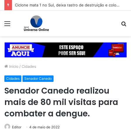
Ciclone mata 1 no Sul, deixa rastro de destruição e coloca 11 estados em alerta
Menu
P
p
Início
/
Cidades
Cidades
Senador Canedo
Senador Canedo realizou
mais de 80 mil visitas para
combater a dengue.
Editor
4 de maio de 2022