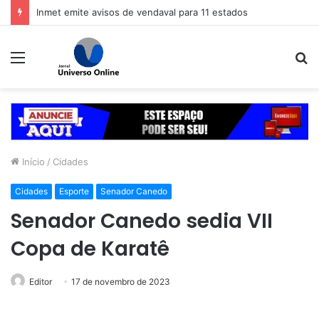
Inmet emite avisos de vendaval para 11 estados
Menu
P
p
Início
/
Cidades
Cidades
Esporte
Senador Canedo
Senador Canedo sedia VII
Copa de Karatê
Editor
17 de novembro de 2023