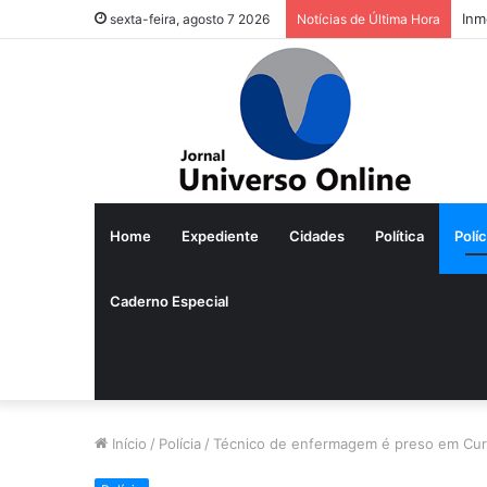
Inm
sexta-feira, agosto 7 2026
Notícias de Última Hora
Home
Expediente
Cidades
Política
Políc
Caderno Especial
Início
/
Polícia
/
Técnico de enfermagem é preso em Curi