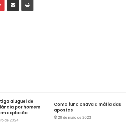
stiga aluguel de
Como funcionava a máfia das
ilândia por homem
apostas
 em explosão
29 de maio de 2023
ro de 2024