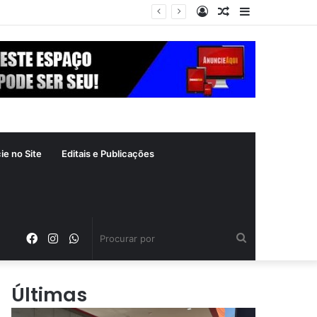
Entrar
Artigo
Barra
aleatório
Lateral
ie no Site
Editais e Publicações
Facebook
Instagram
WhatsApp
Procurar
por
Últimas