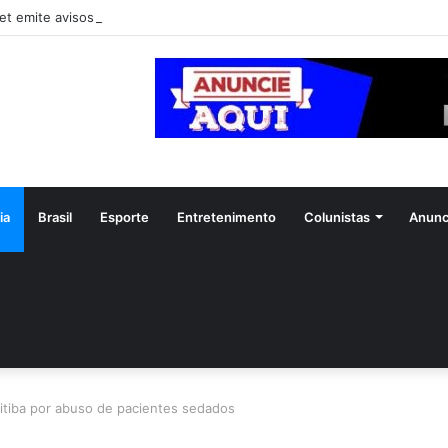
et emite avisos de vendaval para 11 estados
ia
Brasil
Esporte
Entretenimento
Colunistas
Anunc
tiba por abuso de pacientes sedados