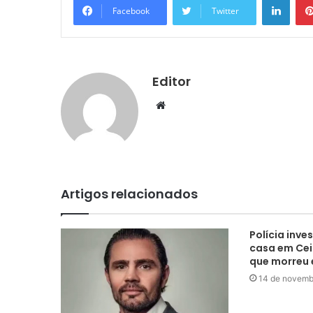
Facebook
Twitter
Editor
Website
Artigos relacionados
Polícia inve
casa em Ce
que morreu
14 de novemb