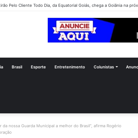
irão Pelo Cliente Todo Dia, da Equatorial Goiás, chega a Goiânia na pró
ia
Brasil
Esporte
Entretenimento
Colunistas
Anunc
da nossa Guarda Municipal a melhor do Brasil”, afirma Rogério
oração