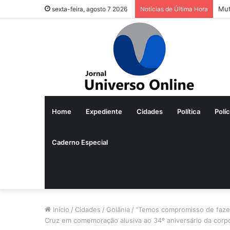
Mut
sexta-feira, agosto 7 2026
Notícias de Última Hora
Home
Expediente
Cidades
Política
Políc
Caderno Especial
Início
/
Cidades
/
Goiânia
/
“Temos compromisso de fazer 
Cruz em comemoração alusiva ao 34º aniversário da corp