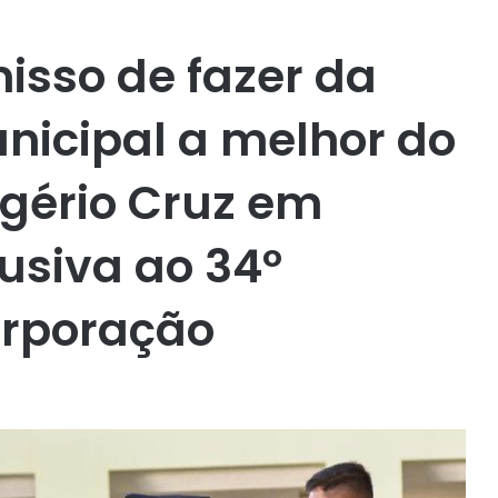
sso de fazer da
nicipal a melhor do
ogério Cruz em
siva ao 34º
orporação