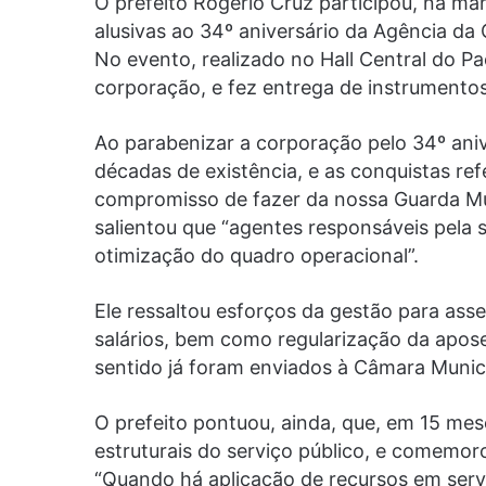
O prefeito Rogério Cruz participou, na m
alusivas ao 34º aniversário da Agência da
No evento, realizado no Hall Central do P
corporação, e fez entrega de instrumento
Ao parabenizar a corporação pelo 34º aniv
décadas de existência, e as conquistas ref
compromisso de fazer da nossa Guarda Muni
salientou que “agentes responsáveis pela
otimização do quadro operacional”.
Ele ressaltou esforços da gestão para ass
salários, bem como regularização da apose
sentido já foram enviados à Câmara Munici
O prefeito pontuou, ainda, que, em 15 mes
estruturais do serviço público, e comemo
“Quando há aplicação de recursos em serv