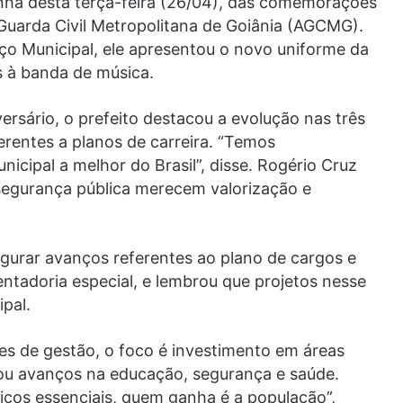
anhã desta terça-feira (26/04), das comemorações
 Guarda Civil Metropolitana de Goiânia (AGCMG).
aço Municipal, ele apresentou o novo uniforme da
s à banda de música.
ersário, o prefeito destacou a evolução nas três
erentes a planos de carreira. “Temos
cipal a melhor do Brasil”, disse. Rogério Cruz
 segurança pública merecem valorização e
egurar avanços referentes ao plano de cargos e
ntadoria especial, e lembrou que projetos nesse
pal.
es de gestão, o foco é investimento em áreas
rou avanços na educação, segurança e saúde.
iços essenciais, quem ganha é a população”,