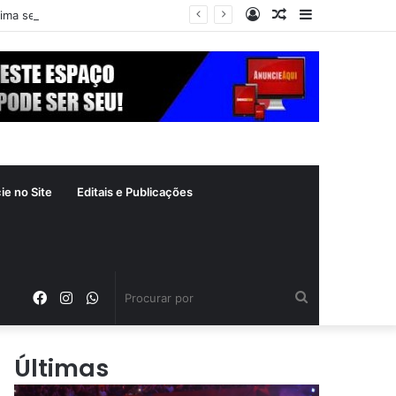
Entrar
Artigo
Barra
xima segunda-feira (10)
aleatório
Lateral
ie no Site
Editais e Publicações
Facebook
Instagram
WhatsApp
Procurar
por
Últimas