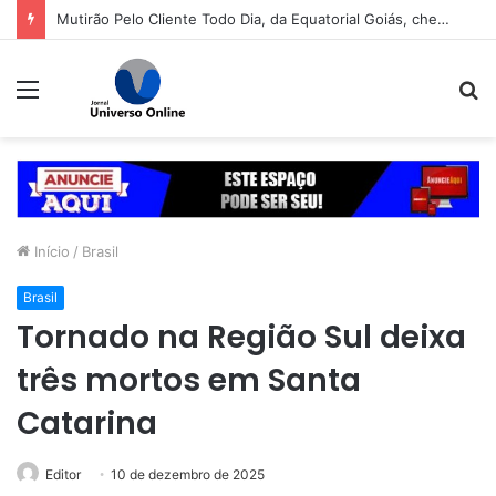
Mutirão Pelo Cliente Todo Dia, da Equatorial Goiás, chega a Goiânia na próxima segunda-feira (10)
Menu
P
p
Início
/
Brasil
Brasil
Tornado na Região Sul deixa
três mortos em Santa
Catarina
Editor
10 de dezembro de 2025