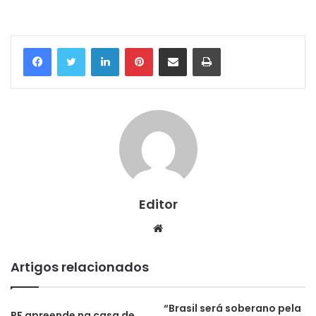
Linkedin
Pinterest
Compartilhar via e-mail
Imprimir
Editor
Website
Artigos relacionados
“Brasil será soberano pela
PF apreende na casa de