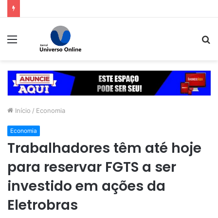
refeitura de Goiânia renova frota de veículos para ampliar eficiência dos serviços e reduzir custos com manutenção
Menu
P
p
Início
/
Economia
Economia
Trabalhadores têm até hoje
para reservar FGTS a ser
investido em ações da
Eletrobras