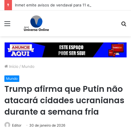
Inmet emite avisos de vendaval para 11 estados
Menu
P
p
Início
/
Mundo
Mundo
Trump afirma que Putin não
atacará cidades ucranianas
durante a semana fria
Editor
30 de janeiro de 2026