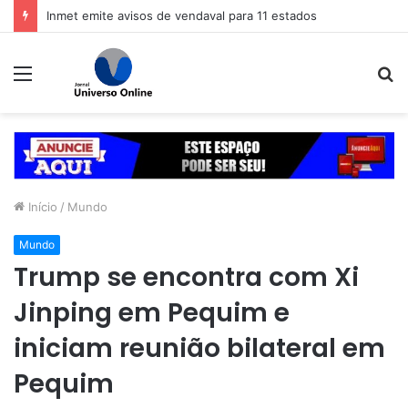
Inmet emite avisos de vendaval para 11 estados
Menu
P
p
Início
/
Mundo
Mundo
Trump se encontra com Xi
Jinping em Pequim e
iniciam reunião bilateral em
Pequim