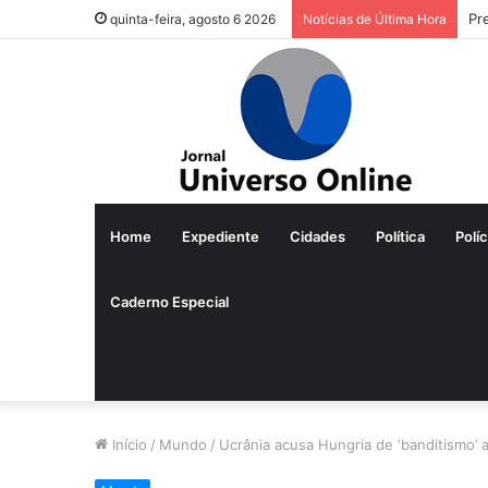
Pr
quinta-feira, agosto 6 2026
Notícias de Última Hora
Home
Expediente
Cidades
Política
Políc
Caderno Especial
Início
/
Mundo
/
Ucrânia acusa Hungria de ‘banditismo’ 