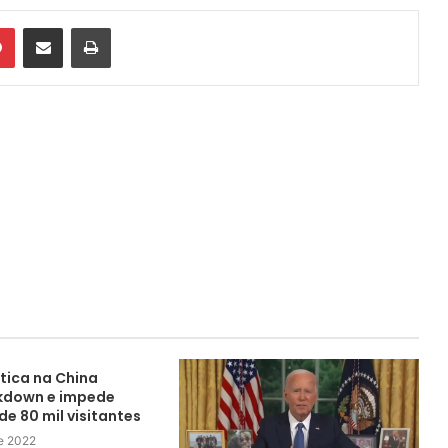
din
Pinterest
Compartilhar via e-mail
Imprimir
tica na China
kdown e impede
e 80 mil visitantes
e 2022