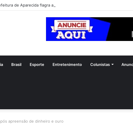
efeitura de Aparecida flagra abandono de seis cães e reitera que o ato é
ia
Brasil
Esporte
Entretenimento
Colunistas
Anunc
após apreensão de dinheiro e ouro