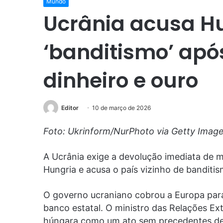
Mundo
Ucrânia acusa H
‘banditismo’ apó
dinheiro e ouro
Editor
10 de março de 2026
Foto: Ukrinform/NurPhoto via Getty Imag
A Ucrânia exige a devolução imediata de m
Hungria e acusa o país vizinho de banditis
O governo ucraniano cobrou a Europa par
banco estatal. O ministro das Relações Exte
húngara como um ato sem precedentes de