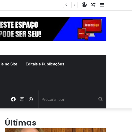
Entrar
Artigo
Barra
 crime inafiançável
aleatório
Lateral
ie no Site
Editais e Publicações
Facebook
Instagram
WhatsApp
Procurar
por
Últimas