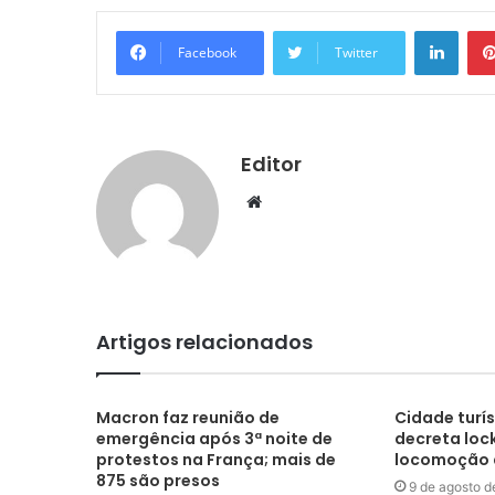
Linke
Facebook
Twitter
Editor
Website
Artigos relacionados
Macron faz reunião de
Cidade turís
emergência após 3ª noite de
decreta loc
protestos na França; mais de
locomoção d
875 são presos
9 de agosto d