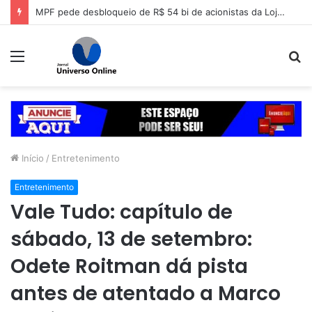
MPF pede desbloqueio de R$ 54 bi de acionistas da Lojas Americanas
Menu
P
p
Início
/
Entretenimento
Entretenimento
Vale Tudo: capítulo de
sábado, 13 de setembro:
Odete Roitman dá pista
antes de atentado a Marco