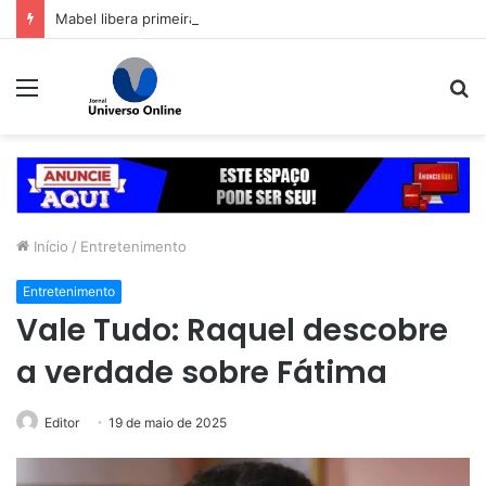
Mabel libera primeira pista lateral do viaduto da Leste-Oeste
Menu
P
p
Início
/
Entretenimento
Entretenimento
Vale Tudo: Raquel descobre
a verdade sobre Fátima
Editor
19 de maio de 2025