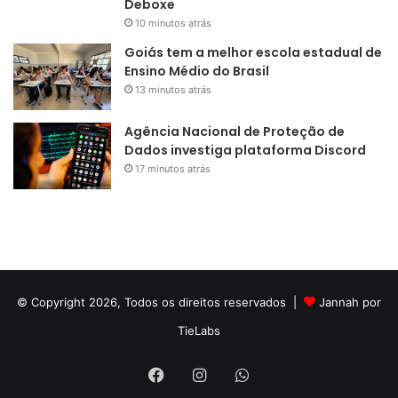
Deboxe
10 minutos atrás
Goiás tem a melhor escola estadual de
Ensino Médio do Brasil
13 minutos atrás
Agência Nacional de Proteção de
Dados investiga plataforma Discord
17 minutos atrás
© Copyright 2026, Todos os direitos reservados |
Jannah por
TieLabs
Facebook
Instagram
WhatsApp