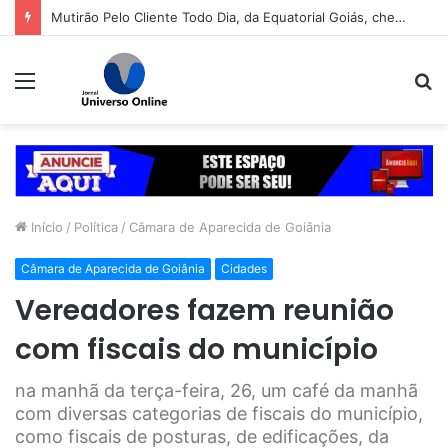
Mutirão Pelo Cliente Todo Dia, da Equatorial Goiás, chega a Goiânia na próxima segunda-feira (10)
Menu
P
p
Início
/
Política
/
Câmara de Aparecida de Goiânia
Câmara de Aparecida de Goiânia
Cidades
Vereadores fazem reunião
com fiscais do município
na manhã da terça-feira, 26, um café da manhã
com diversas categorias de fiscais do município,
como fiscais de posturas, de edificações, da