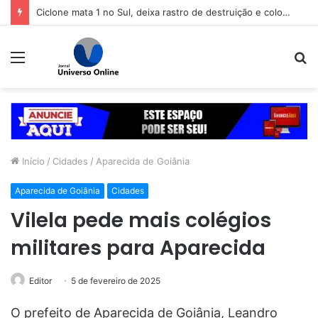
Ciclone mata 1 no Sul, deixa rastro de destruição e coloca 11 estados em alerta
Menu
P
p
Início
/
Cidades
/
Aparecida de Goiânia
Aparecida de Goiânia
Cidades
Vilela pede mais colégios
militares para Aparecida
Editor
5 de fevereiro de 2025
O prefeito de Aparecida de Goiânia, Leandro