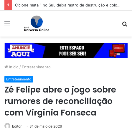
Ciclone mata 1 no Sul, deixa rastro de destruição e coloca 11 estados em alerta
Menu
P
p
Início
/
Entretenimento
Entretenimento
Zé Felipe abre o jogo sobre
rumores de reconciliação
com Virgínia Fonseca
Editor
31 de maio de 2026