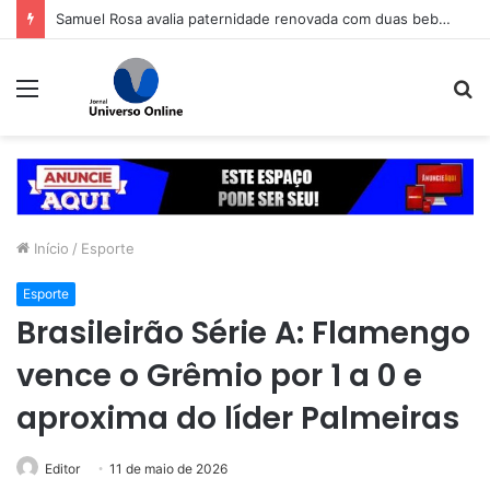
Samuel Rosa avalia paternidade renovada com duas bebês aos 60 anos: ‘Foi uma verdadeira revolução’
Menu
P
p
Início
/
Esporte
Esporte
Brasileirão Série A: Flamengo
vence o Grêmio por 1 a 0 e
aproxima do líder Palmeiras
Editor
11 de maio de 2026