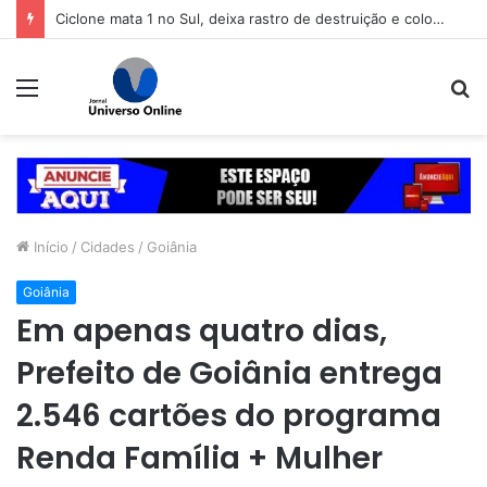
Ciclone mata 1 no Sul, deixa rastro de destruição e coloca 11 estados em alerta
Menu
P
p
Início
/
Cidades
/
Goiânia
Goiânia
Em apenas quatro dias,
Prefeito de Goiânia entrega
2.546 cartões do programa
Renda Família + Mulher