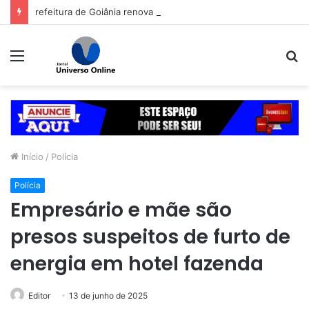
refeitura de Goiânia renova frota de veículos para ampliar eficiência dos serviços e reduzir custos com manutenção
Menu
P
p
Início
/
Polícia
Polícia
Empresário e mãe são
presos suspeitos de furto de
energia em hotel fazenda
Editor
13 de junho de 2025