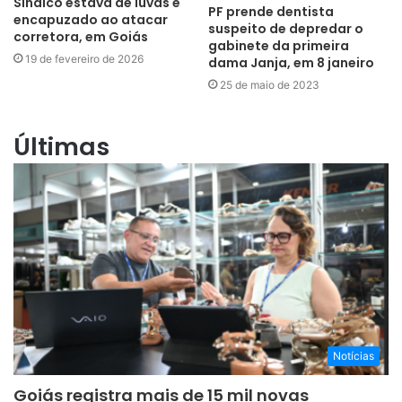
Síndico estava de luvas e
PF prende dentista
encapuzado ao atacar
suspeito de depredar o
corretora, em Goiás
gabinete da primeira
19 de fevereiro de 2026
dama Janja, em 8 janeiro
25 de maio de 2023
Últimas
Notícias
Goiás registra mais de 15 mil novas