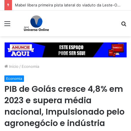
Mabel libera primeira pista lateral do viaduto da Leste-Oeste
Menu
P
p
Início
/
Economia
Economia
PIB de Goiás cresce 4,8% em
2023 e supera média
nacional, Impulsionado pelo
agronegócio e indústria