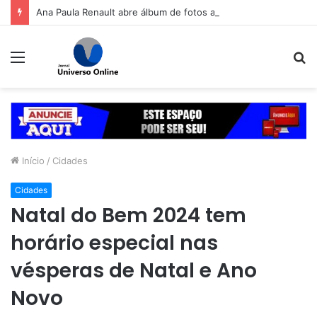
Ana Paula Renault abre álbum de fotos após Tia Milena confirmar fim de amizade: ‘Continuando sendo eu’
Menu
P
p
Início
/
Cidades
Cidades
Natal do Bem 2024 tem
horário especial nas
vésperas de Natal e Ano
Novo