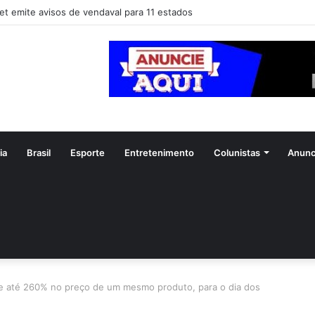
et emite avisos de vendaval para 11 estados
ia
Brasil
Esporte
Entretenimento
Colunistas
Anunc
de até 260% no preço de um mesmo produto, para o dia dos