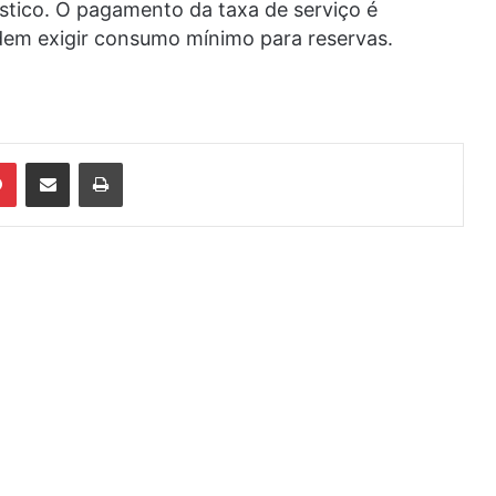
ístico. O pagamento da taxa de serviço é
odem exigir consumo mínimo para reservas.
din
Pinterest
Compartilhar via e-mail
Imprimir