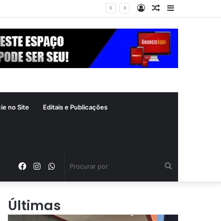
Entrar
Artigo
Barra
aleatório
Lateral
ie no Site
Editais e Publicações
Facebook
Instagram
WhatsApp
Procurar
por
Últimas