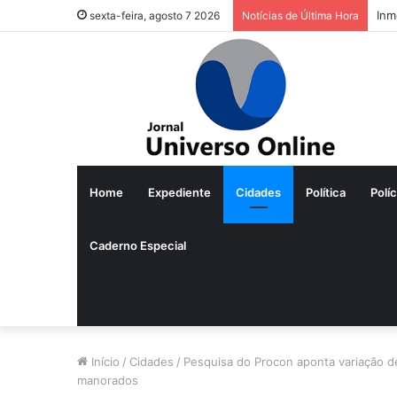
Inm
sexta-feira, agosto 7 2026
Notícias de Última Hora
Home
Expediente
Cidades
Política
Políc
Caderno Especial
Início
/
Cidades
/
Pesquisa do Procon aponta variação 
manorados