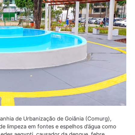
panhia de Urbanização de Goiânia (Comurg),
 de limpeza em fontes e espelhos d’água como
edes aegypti, causador da dengue, febre