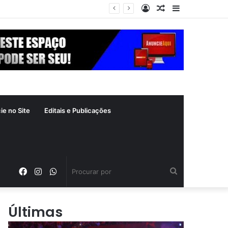
Entrar
Artigo
Barra
aleatório
Lateral
ie no Site
Editais e Publicações
Facebook
Instagram
WhatsApp
Procurar
por
Últimas