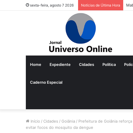
Lei
sexta-feira, agosto 7 2026
Notícias de Última Hora
Home
Expediente
Cidades
Política
Políc
Caderno Especial
Início
/
Cidades
/
Goiânia
/
Prefeitura de Goiânia reforç
evitar focos do mosquito da dengue