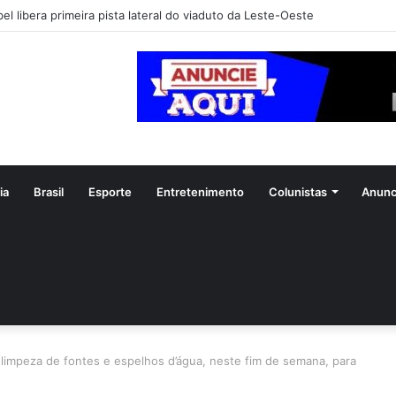
 Maria da Penha completa 20 anos entre avanços e desafios
ia
Brasil
Esporte
Entretenimento
Colunistas
Anunc
a limpeza de fontes e espelhos d’água, neste fim de semana, para