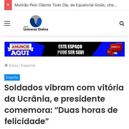
Mutirão Pelo Cliente Todo Dia, da Equatorial Goiás, chega a Goiânia na próxima segunda-feira (10)
Menu
P
p
Início
/
Esporte
Esporte
Soldados vibram com vitória
da Ucrânia, e presidente
comemora: “Duas horas de
felicidade”