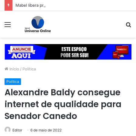
Mabel libera primeira pista lateral do viaduto da Leste-Oeste
Menu
P
p
Início
/
Política
Política
Alexandre Baldy consegue
internet de qualidade para
Senador Canedo
Editor
6 de maio de 2022