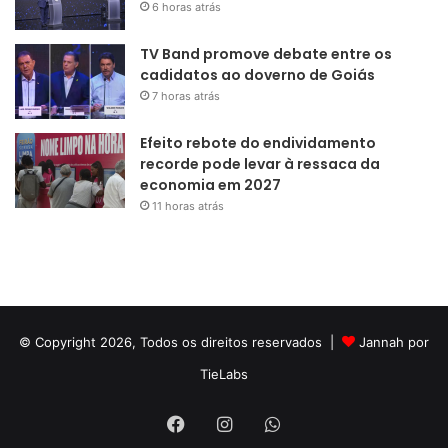
6 horas atrás
TV Band promove debate entre os
cadidatos ao doverno de Goiás
7 horas atrás
Efeito rebote do endividamento
recorde pode levar à ressaca da
economia em 2027
11 horas atrás
© Copyright 2026, Todos os direitos reservados |
Jannah por
TieLabs
Facebook
Instagram
WhatsApp