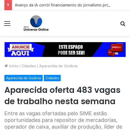
Avanço da IA corrói financiamento do jornalismo profissional no Brasil
Menu
P
p
Início
/
Cidades
/
Aparecida de Goiânia
Aparecida de Goiânia
Cidades
Aparecida oferta 483 vagas
de trabalho nesta semana
Entre as vagas ofertadas pelo SIME estão
oportunidades para repositor de mercadorias,
operador de caixa, auxiliar de produção, líder de