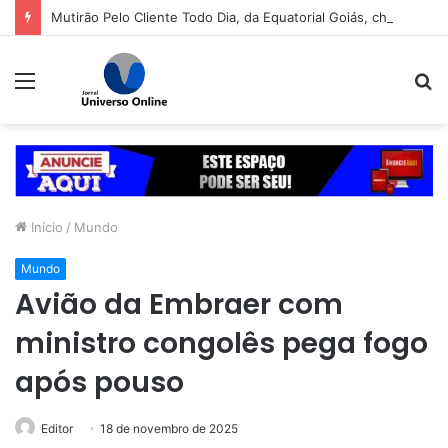
Mutirão Pelo Cliente Todo Dia, da Equatorial Goiás, chega a Goiânia na próxima segunda-feira (10)
Menu
P
p
Início
/
Mundo
Mundo
Avião da Embraer com
ministro congolês pega fogo
após pouso
Editor
18 de novembro de 2025