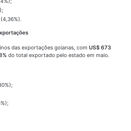
94%);
);
 (4,36%).
exportações
tinos das exportações goianas, com
US$ 673
58%
do total exportado pelo estado em maio.
80%);
6%);