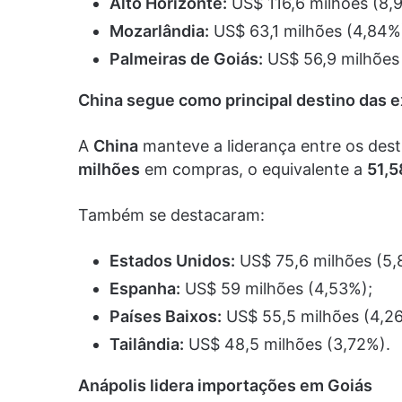
Alto Horizonte:
US$ 116,6 milhões (8,
Mozarlândia:
US$ 63,1 milhões (4,84%
Palmeiras de Goiás:
US$ 56,9 milhões
China segue como principal destino das 
A
China
manteve a liderança entre os des
milhões
em compras, o equivalente a
51,
Também se destacaram:
Estados Unidos:
US$ 75,6 milhões (5,
Espanha:
US$ 59 milhões (4,53%);
Países Baixos:
US$ 55,5 milhões (4,2
Tailândia:
US$ 48,5 milhões (3,72%).
Anápolis lidera importações em Goiás