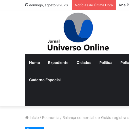
domingo, agosto 9 2026
Notícias de Última Hora
Home
Expediente
Cidades
Política
Políc
Caderno Especial
Início
/
Economia
/
Balança comercial de Goiás registra