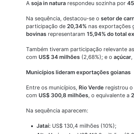
A
soja in natura
respondeu sozinha por
45
Na sequência, destacou-se o
setor de car
participação de
20,34%
nas exportações 
bovinas
representaram
15,94% do total e
Também tiveram participação relevante a
com
US$ 34 milhões
(2,68%); e o
açúcar
Municípios lideram exportações goianas
Entre os municípios,
Rio Verde
registrou o
com
US$ 300,8 milhões
, o equivalente a
Na sequência aparecem:
Jataí:
US$ 130,4 milhões (10%);