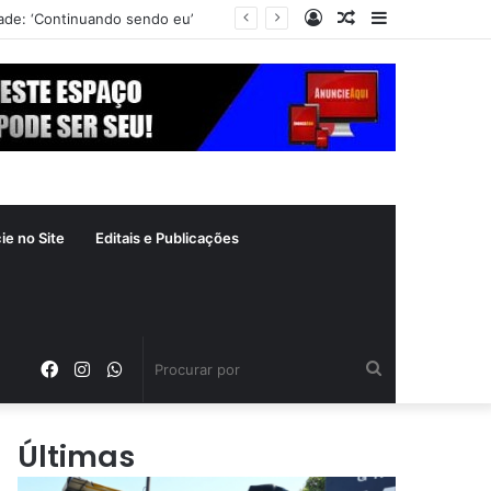
Entrar
Artigo
Barra
Esrreia de Panda no evento marcou a segunda noite do Aparecida é Show, que seguiu no sábado (8) com shows da dupla Cleber & Cauan e da equipe Deboxe
aleatório
Lateral
ie no Site
Editais e Publicações
Facebook
Instagram
WhatsApp
Procurar
por
Últimas