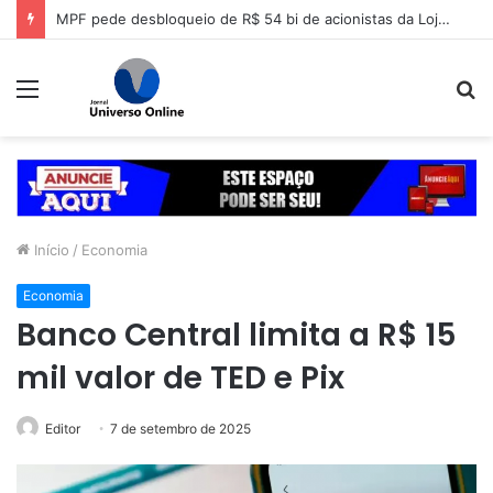
MPF pede desbloqueio de R$ 54 bi de acionistas da Lojas Americanas
Menu
P
p
Início
/
Economia
Economia
Banco Central limita a R$ 15
mil valor de TED e Pix
Editor
7 de setembro de 2025