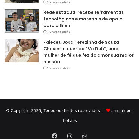
15 horas atrás
Rede estadual recebe ferramentas
tecnológicas e materiais de apoio
para o Enem
15 horas atrás
Faleceu Josa Terezinha de Souza
Chaves, a querida “Vó Duh”, uma
mulher de fé que fez do amor sua maior
missão
15 horas atrás
© Copyright 2026, Todos os direitos reservados |
Jannah por
TieLabs
Facebook
Instagram
WhatsApp