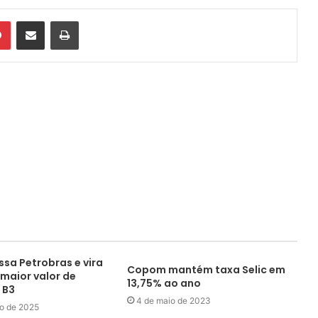
din
Pinterest
Compartilhar via e-mail
Imprimir
ssa Petrobras e vira
Copom mantém taxa Selic em
maior valor de
13,75% ao ano
 B3
4 de maio de 2023
o de 2025