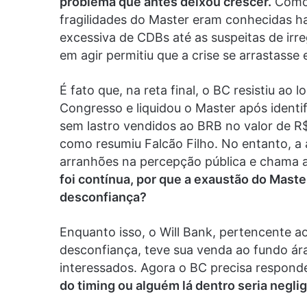
problema que antes deixou crescer.
Como b
fragilidades do Master eram conhecidas h
excessiva de CDBs até as suspeitas de irr
em agir permitiu que a crise se arrastasse
É fato que, na reta final, o BC resistiu ao 
Congresso e liquidou o Master após identif
sem lastro vendidos ao BRB no valor de R$
como resumiu Falcão Filho. No entanto, a 
arranhões na percepção pública e chama 
foi contínua, por que a exaustão do Maste
desconfiança?
Enquanto isso, o Will Bank, pertencente a
desconfiança, teve sua venda ao fundo ár
interessados. Agora o BC precisa respon
do timing ou alguém lá dentro seria negl