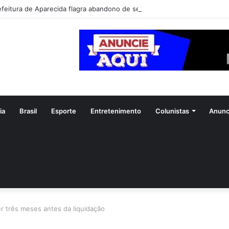
efeitura de Aparecida flagra abandono de seis cães e reitera que o ato é
ia
Brasil
Esporte
Entretenimento
Colunistas
Anunc
r três meses antes da liquidação