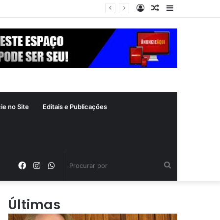
Entrar
Artigo
Barra
 crime inafiançável
aleatório
Lateral
ie no Site
Editais e Publicações
Facebook
Instagram
WhatsApp
Procurar
por
Últimas