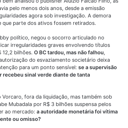
em analisou o publisher Aluizio Falcão Filho, as
avia pelo menos dois anos, desde a emissão
egularidades agora sob investigação. A demora
 e que parte dos ativos fossem retirados.
lobby político, negou o socorro articulado no
icar irregularidades graves envolvendo títulos
 12,2 bilhões.
O BC tardou, mas não falhou
,
autorização do esvaziamento societário deixa
atenção para um ponto sensível:
se a supervisão
r recebeu sinal verde diante de tanta
o Vorcaro, fora da liquidação, mas também sob
abe Mubadala por R$ 3 bilhões suspensa pelos
der ao mercado:
a autoridade monetária foi vítima
igente ou omisso?