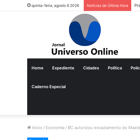
Pr
quinta-feira, agosto 6 2026
Notícias de Última Hora
Home
Expediente
Cidades
Política
Políc
Caderno Especial
Início
/
Economia
/
BC autorizou esvaziamento do Maste