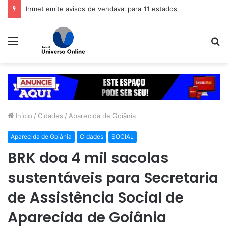
Inmet emite avisos de vendaval para 11 estados
Menu
P
p
Início
/
Cidades
/
Aparecida de Goiânia
Aparecida de Goiânia
Cidades
SOCIAL
BRK doa 4 mil sacolas
sustentáveis para Secretaria
de Assistência Social de
Aparecida de Goiânia