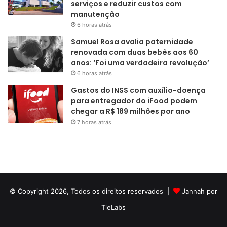
serviços e reduzir custos com
manutenção
6 horas atrás
Samuel Rosa avalia paternidade
renovada com duas bebês aos 60
anos: ‘Foi uma verdadeira revolução’
6 horas atrás
Gastos do INSS com auxílio-doença
para entregador do iFood podem
chegar a R$ 189 milhões por ano
7 horas atrás
© Copyright 2026, Todos os direitos reservados |
Jannah por
TieLabs