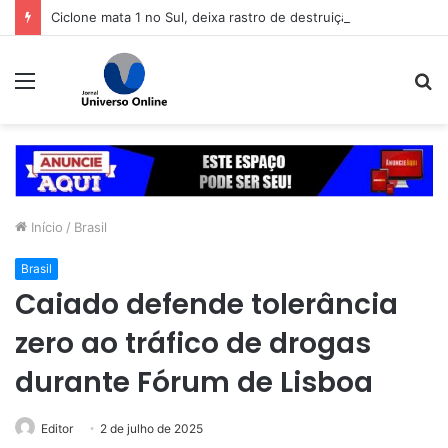
Ciclone mata 1 no Sul, deixa rastro de destruição e coloca 11 estados em alerta
Menu
P
p
Início
/
Brasil
Brasil
Caiado defende tolerância
zero ao tráfico de drogas
durante Fórum de Lisboa
Editor
2 de julho de 2025