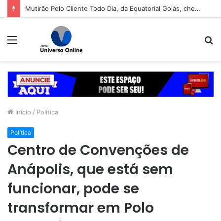
Mutirão Pelo Cliente Todo Dia, da Equatorial Goiás, chega a Goiânia na próxima segunda-feira (10)
Menu
P
p
Início
/
Política
Política
Centro de Convenções de
Anápolis, que está sem
funcionar, pode se
transformar em Polo