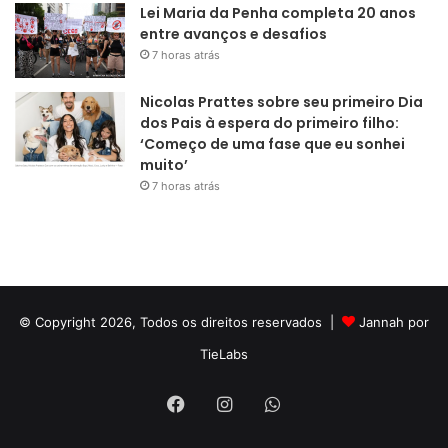
Lei Maria da Penha completa 20 anos
entre avanços e desafios
7 horas atrás
Nicolas Prattes sobre seu primeiro Dia
dos Pais à espera do primeiro filho:
‘Começo de uma fase que eu sonhei
muito’
7 horas atrás
© Copyright 2026, Todos os direitos reservados |
Jannah por
TieLabs
Facebook
Instagram
WhatsApp