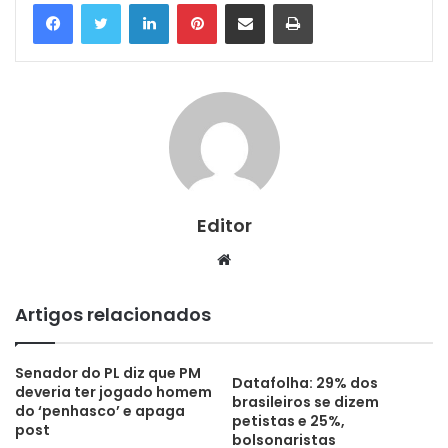
Linkedin
Pinterest
Compartilhar via e-mail
Imprimir
Editor
Website
Artigos relacionados
Senador do PL diz que PM
Datafolha: 29% dos
deveria ter jogado homem
brasileiros se dizem
do ‘penhasco’ e apaga
petistas e 25%,
post
bolsonaristas