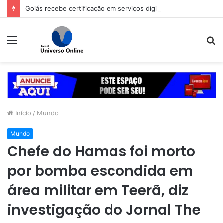
Goiás recebe certificação em serviços digitais durante evento de tecnologia pública
Menu
P
p
Início
/
Mundo
Mundo
Chefe do Hamas foi morto
por bomba escondida em
área militar em Teerã, diz
investigação do Jornal The