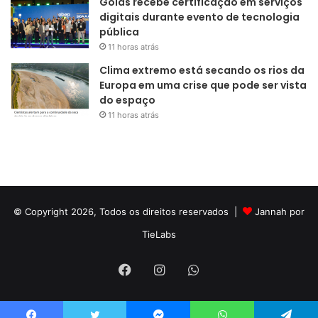
Goiás recebe certificação em serviços
digitais durante evento de tecnologia
pública
11 horas atrás
Clima extremo está secando os rios da
Europa em uma crise que pode ser vista
do espaço
11 horas atrás
© Copyright 2026, Todos os direitos reservados |
Jannah por
TieLabs
Facebook
Instagram
WhatsApp