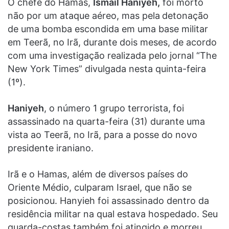
O chefe do Hamas,
Ismail Haniyeh,
foi morto
não por um ataque aéreo, mas pela
detonação
de uma bomba escondida em uma base militar
em Teerã, no Irã, durante dois meses, de acordo
com uma investigação realizada pelo jornal “The
New York Times” divulgada nesta quinta-feira
(1º).
Haniyeh
, o número 1 grupo terrorista,
foi
assassinado na quarta-feira (31) durante uma
vista ao Teerã, no Irã, para a posse do novo
presidente iraniano.
Irã e o Hamas, além de diversos países do
Oriente Médio, culparam Israel, que não se
posicionou. Hanyieh foi assassinado dentro da
residência militar na qual estava hospedado. Seu
guarda-costas também foi atingido e morreu.