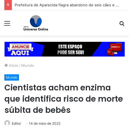
Prefeitura de Aparecida flagra abandono de seis cães e reitera que o ato é crime inafiançável
Menu
P
p
Início
/
Mundo
Mundo
Cientistas acham enzima
que identifica risco de morte
súbita de bebês
Editor
14 de maio de 2022