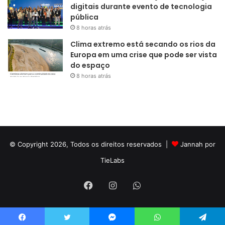
digitais durante evento de tecnologia
pública
8 horas atrás
Clima extremo está secando os rios da
Europa em uma crise que pode ser vista
do espaço
8 horas atrás
© Copyright 2026, Todos os direitos reservados |
Jannah por
TieLabs
Facebook
Instagram
WhatsApp