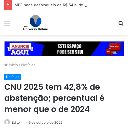
MPF pede desbloqueio de R$ 54 bi de acionistas da Lojas Americanas
Menu
P
p
Início
/
Notícias
Notícias
CNU 2025 tem 42,8% de
abstenção; percentual é
menor que o de 2024
Editor
6 de outubro de 2025