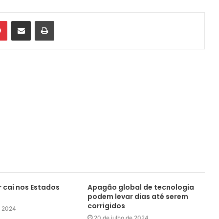
din
Pinterest
Compartilhar via e-mail
Imprimir
r cai nos Estados
Apagão global de tecnologia
podem levar dias até serem
corrigidos
e 2024
20 de julho de 2024