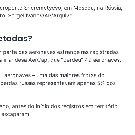
 aeroporto Sheremetyevo, em Moscou, na Rússia,
to: Sergei Ivanov/AP/Arquivo
etadas?
 parte das aeronaves estrangeiras registradas
a irlandesa AerCap, que “perdeu” 49 aeronaves.
mil aeronaves – uma das maiores frotas do
s perdas russas representavam apenas 5% dos
do, antes do início dos registros em território
e escaparam.