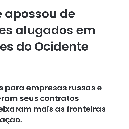
e apossou de
ões alugados em
es do Ocidente
 para empresas russas e
eram seus contratos
eixaram mais as fronteiras
iação.