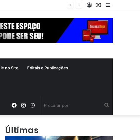
Entrar
Artigo
Barra
ás
aleatório
Lateral
ie no Site
Editais e Publicações
Facebook
Instagram
WhatsApp
Procurar
por
Últimas