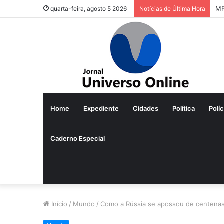
Pr
quarta-feira, agosto 5 2026
Notícias de Última Hora
Home
Expediente
Cidades
Política
Políc
Caderno Especial
Início
/
Mundo
/
Como a Rússia se apossou de centenas