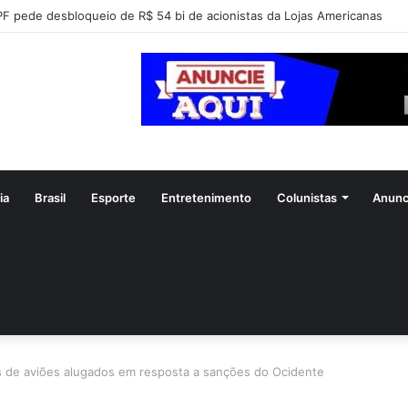
ofessor Alcides intensifica mobilização para convenção do PSDB em Goi
ia
Brasil
Esporte
Entretenimento
Colunistas
Anunc
 de aviões alugados em resposta a sanções do Ocidente