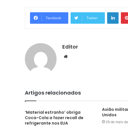
Linke
Facebook
Twitter
Editor
Website
Artigos relacionados
Avião milita
‘Material estranho’ obriga
Unidos
Coca-Cola a fazer recall de
29 de maio d
refrigerante nos EUA