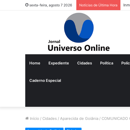
Inm
sexta-feira, agosto 7 2026
Notícias de Última Hora
Home
Expediente
Cidades
Política
Políc
Caderno Especial
Início
/
Cidades
/
Aparecida de Goiânia
/
COMUNICADO O