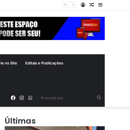
Entrar
Artigo
Barra
aleatório
Lateral
ie no Site
Editais e Publicações
Facebook
Instagram
WhatsApp
Procurar
por
Últimas