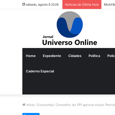
Mutirã
sábado, agosto 8 2026
Notícias de Última Hora
Home
Expediente
Cidades
Política
Políc
Caderno Especial
Início
/
Economia
/
Conselho do PPI aprova incluir Petro