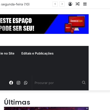
Entrar
Artigo
Barra
a segunda-feira (10)
aleatório
Lateral
ie no Site
Editais e Publicações
Facebook
Instagram
WhatsApp
Procurar
por
Últimas