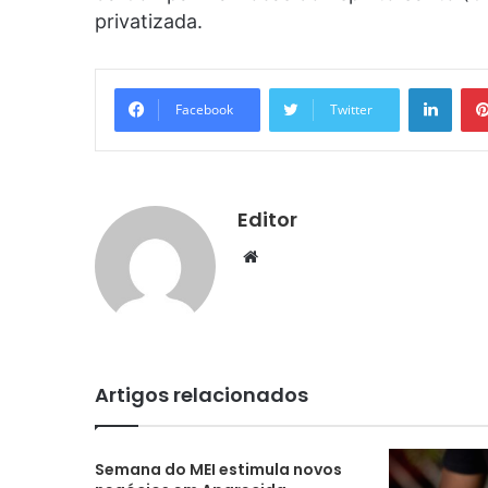
privatizada.
Linke
Facebook
Twitter
Editor
Website
Artigos relacionados
Semana do MEI estimula novos